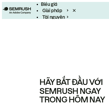
Biểu giá
Giải pháp
Tài nguyên
Enterprise
HÃY BẮT ĐẦU VỚI
SEMRUSH NGAY
TRONG HÔM NAY