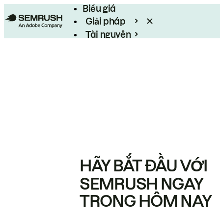
Biểu giá
Giải pháp
Tài nguyên
Enterprise
HÃY BẮT ĐẦU VỚI
SEMRUSH NGAY
TRONG HÔM NAY