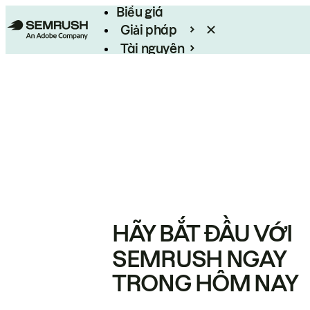
Biểu giá
Giải pháp
Tài nguyên
Enterprise
HÃY BẮT ĐẦU VỚI
SEMRUSH NGAY
TRONG HÔM NAY