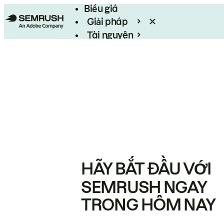
Biểu giá
Giải pháp
Tài nguyên
Enterprise
HÃY BẮT ĐẦU VỚI
SEMRUSH NGAY
TRONG HÔM NAY