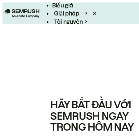
Biểu giá
Giải pháp
Tài nguyên
Enterprise
HÃY BẮT ĐẦU VỚI
SEMRUSH NGAY
TRONG HÔM NAY