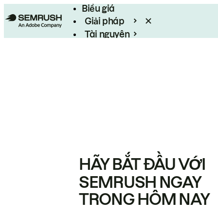
Biểu giá
Giải pháp
Tài nguyên
Enterprise
HÃY BẮT ĐẦU VỚI
SEMRUSH NGAY
TRONG HÔM NAY