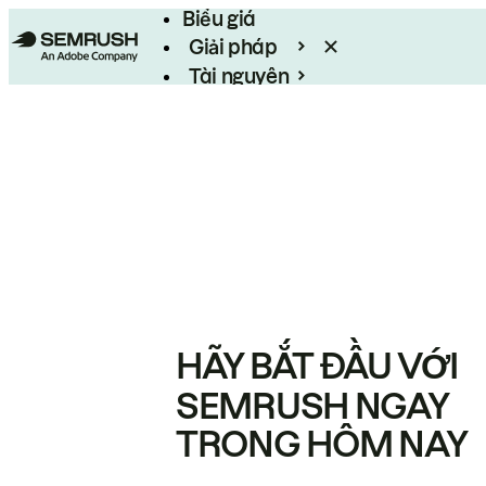
Biểu giá
Giải pháp
Tài nguyên
Enterprise
HÃY BẮT ĐẦU VỚI
SEMRUSH NGAY
TRONG HÔM NAY