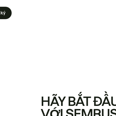
 ký
HÃY BẮT ĐẦ
VỚI SEMRU