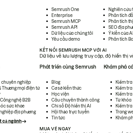
Semrush One
Nghiên cứu 
Enterprise
Phân tích đố
Semrush MCP
Phân tích th
Semrush API
SEO địa phư
Dữ liệu của chúng tôi
Ý kiến của A
Yêu cầu demo
Phân tích B
KẾT NỐI SEMRUSH MCP VỚI AI
Dữ liệu về lưu lượng truy cập, độ hiển thị 
h
Phát triển cùng Semrush
Khám phá cá
ụ chuyên nghiệp
Blog
Kiểm tra 
& Thương mại điện tử
Cơ sở kiến thức
Kiểm tra
y
Học viện
Kiểm tra
 Công nghệ B2B
Câu chuyên thành công
Từ khóa
óc sức khỏe
Chỉ số Độ hiển thị AI
Kiểm tra
nghiệp địa phương
Hội thảo trực tuyến
Trang we
Tin tức
Khám ph
t cả ngành
MUA VÉ NGAY