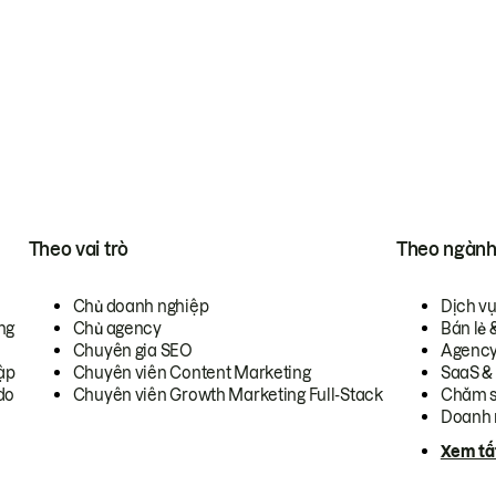
Theo vai trò
Theo ngàn
Chủ doanh nghiệp
Dịch v
ng
Chủ agency
Bán lẻ 
Chuyên gia SEO
Agenc
ập
Chuyên viên Content Marketing
SaaS &
do
Chuyên viên Growth Marketing Full-Stack
Chăm s
Doanh 
Xem tấ