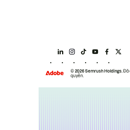
© 2026 Semrush Holdings.
Đã 
quyền.