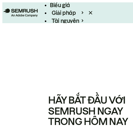
Biểu giá
Giải pháp
Tài nguyên
Enterprise
HÃY BẮT ĐẦU VỚI
SEMRUSH NGAY
TRONG HÔM NAY