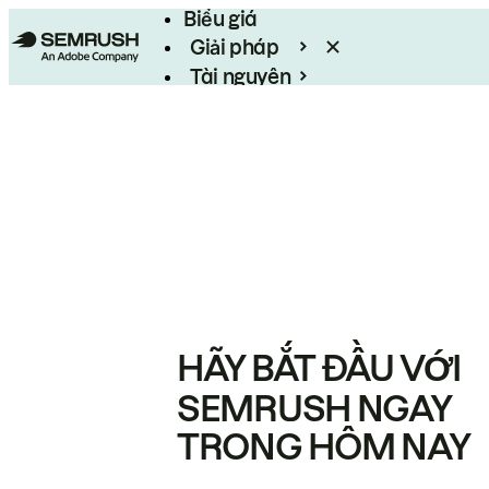
Biểu giá
Giải pháp
Tài nguyên
Enterprise
HÃY BẮT ĐẦU VỚI
SEMRUSH NGAY
TRONG HÔM NAY