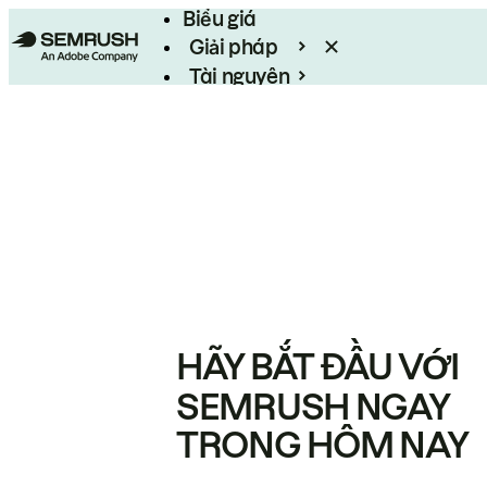
Biểu giá
Giải pháp
Tài nguyên
Enterprise
HÃY BẮT ĐẦU VỚI
SEMRUSH NGAY
TRONG HÔM NAY