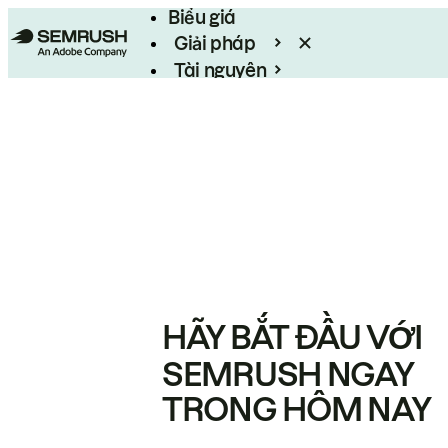
Biểu giá
Giải pháp
Tài nguyên
Enterprise
HÃY BẮT ĐẦU VỚI
SEMRUSH NGAY
TRONG HÔM NAY