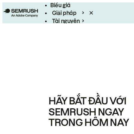
Biểu giá
Giải pháp
Tài nguyên
Enterprise
HÃY BẮT ĐẦU VỚI
SEMRUSH NGAY
TRONG HÔM NAY