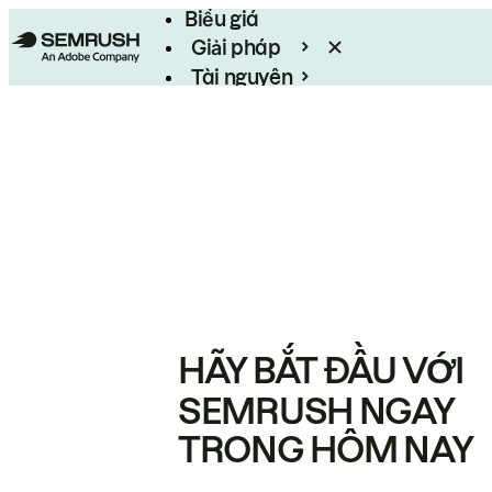
Biểu giá
Giải pháp
Tài nguyên
Enterprise
HÃY BẮT ĐẦU VỚI
SEMRUSH NGAY
TRONG HÔM NAY