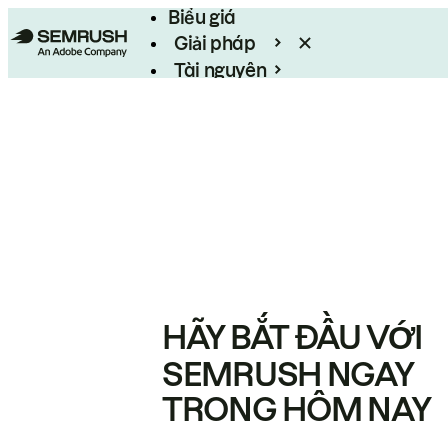
Biểu giá
Giải pháp
Tài nguyên
Enterprise
HÃY BẮT ĐẦU VỚI
SEMRUSH NGAY
TRONG HÔM NAY