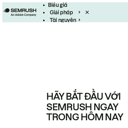
Biểu giá
Giải pháp
Tài nguyên
Enterprise
HÃY BẮT ĐẦU VỚI
SEMRUSH NGAY
TRONG HÔM NAY