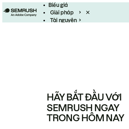
Biểu giá
Giải pháp
Tài nguyên
Enterprise
HÃY BẮT ĐẦU VỚI
SEMRUSH NGAY
TRONG HÔM NAY