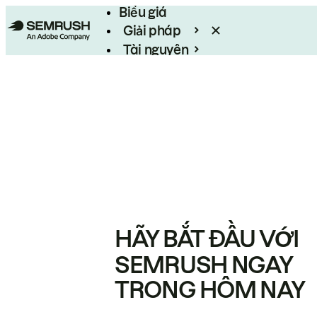
Biểu giá
Giải pháp
Tài nguyên
Enterprise
HÃY BẮT ĐẦU VỚI
SEMRUSH NGAY
TRONG HÔM NAY