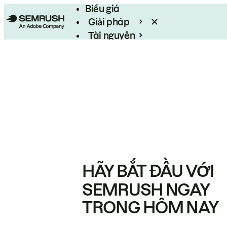
Biểu giá
Giải pháp
Tài nguyên
Enterprise
HÃY BẮT ĐẦU VỚI
SEMRUSH NGAY
TRONG HÔM NAY