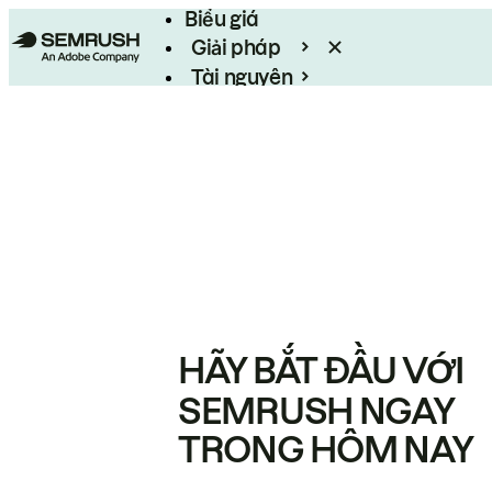
Biểu giá
Giải pháp
Tài nguyên
Enterprise
HÃY BẮT ĐẦU VỚI
SEMRUSH NGAY
TRONG HÔM NAY