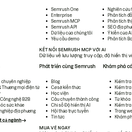
Semrush One
Nghiên cứu 
Enterprise
Phân tích đố
Semrush MCP
Phân tích th
Semrush API
SEO địa phư
Dữ liệu của chúng tôi
Ý kiến của A
Yêu cầu demo
Phân tích B
KẾT NỐI SEMRUSH MCP VỚI AI
Dữ liệu về lưu lượng truy cập, độ hiển thị 
h
Phát triển cùng Semrush
Khám phá cá
ụ chuyên nghiệp
Blog
Kiểm tra 
& Thương mại điện tử
Cơ sở kiến thức
Kiểm tra
y
Học viện
Kiểm tra
 Công nghệ B2B
Câu chuyên thành công
Từ khóa
óc sức khỏe
Chỉ số Độ hiển thị AI
Kiểm tra
nghiệp địa phương
Hội thảo trực tuyến
Trang we
Tin tức
Khám ph
t cả ngành
MUA VÉ NGAY