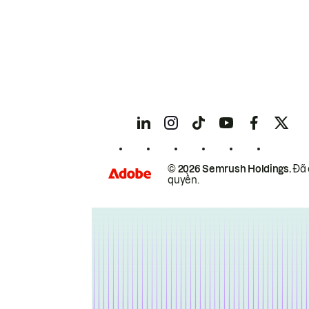
© 2026 Semrush Holdings.
Đã 
quyền.