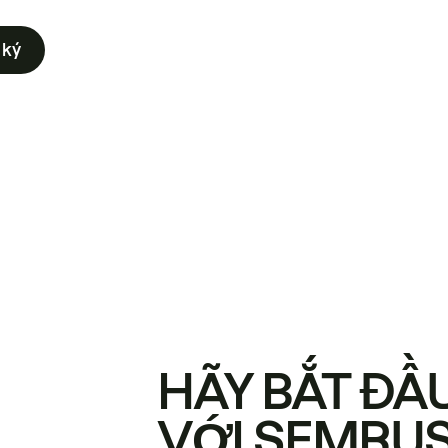
 ký
HÃY BẮT ĐẦ
VỚI SEMRU