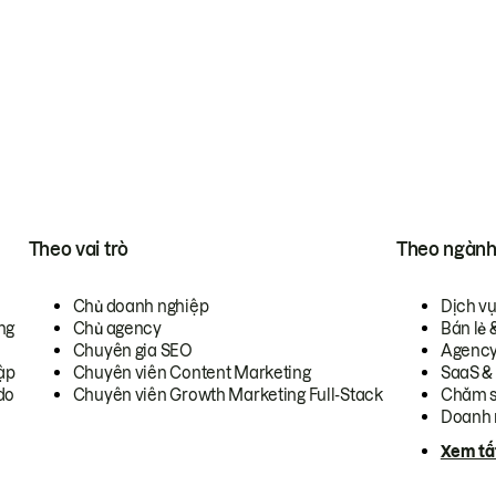
Theo vai trò
Theo ngàn
Chủ doanh nghiệp
Dịch v
ng
Chủ agency
Bán lẻ 
Chuyên gia SEO
Agenc
ập
Chuyên viên Content Marketing
SaaS &
do
Chuyên viên Growth Marketing Full-Stack
Chăm s
Doanh 
Xem tấ