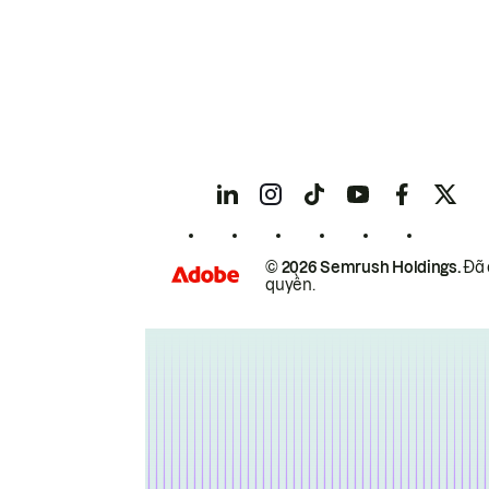
© 2026 Semrush Holdings.
Đã 
quyền.