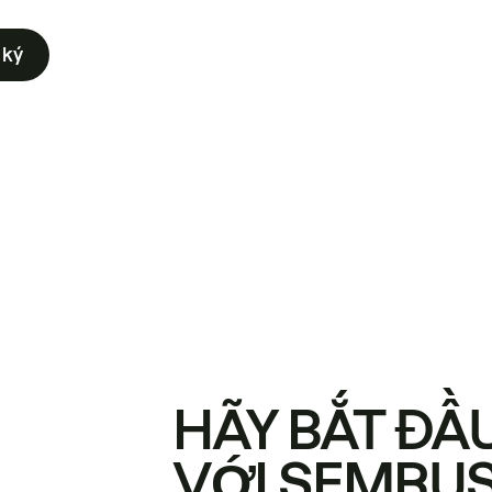
 ký
HÃY BẮT ĐẦ
VỚI SEMRU