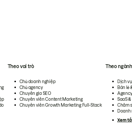
Theo vai trò
Theo ngàn
Chủ doanh nghiệp
Dịch v
ng
Chủ agency
Bán lẻ 
Chuyên gia SEO
Agenc
ập
Chuyên viên Content Marketing
SaaS &
do
Chuyên viên Growth Marketing Full-Stack
Chăm s
Doanh 
Xem tấ