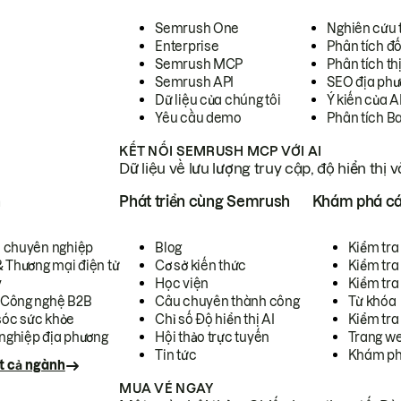
Semrush One
Nghiên cứu 
Enterprise
Phân tích đố
Semrush MCP
Phân tích th
Semrush API
SEO địa phư
Dữ liệu của chúng tôi
Ý kiến của A
Yêu cầu demo
Phân tích B
KẾT NỐI SEMRUSH MCP VỚI AI
Dữ liệu về lưu lượng truy cập, độ hiển thị 
h
Phát triển cùng Semrush
Khám phá cá
ụ chuyên nghiệp
Blog
Kiểm tra 
& Thương mại điện tử
Cơ sở kiến thức
Kiểm tra
y
Học viện
Kiểm tra
 Công nghệ B2B
Câu chuyên thành công
Từ khóa
óc sức khỏe
Chỉ số Độ hiển thị AI
Kiểm tra
nghiệp địa phương
Hội thảo trực tuyến
Trang we
Tin tức
Khám ph
t cả ngành
MUA VÉ NGAY