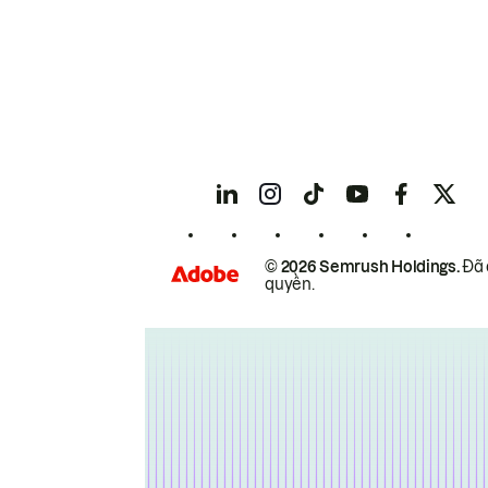
© 2026 Semrush Holdings.
Đã 
quyền.