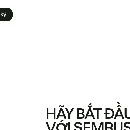
 ký
HÃY BẮT ĐẦ
VỚI SEMRU