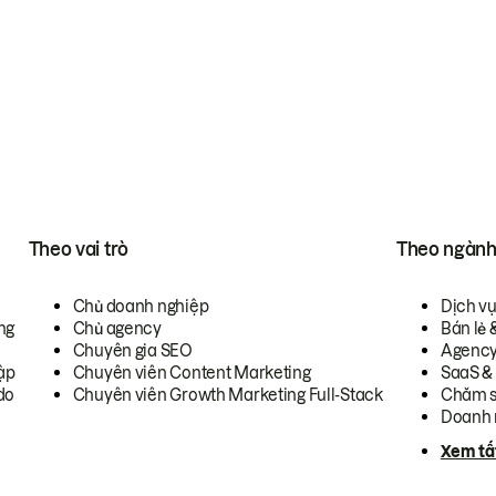
Theo vai trò
Theo ngàn
Chủ doanh nghiệp
Dịch v
ng
Chủ agency
Bán lẻ 
Chuyên gia SEO
Agenc
ập
Chuyên viên Content Marketing
SaaS &
do
Chuyên viên Growth Marketing Full-Stack
Chăm s
Doanh 
Xem tấ