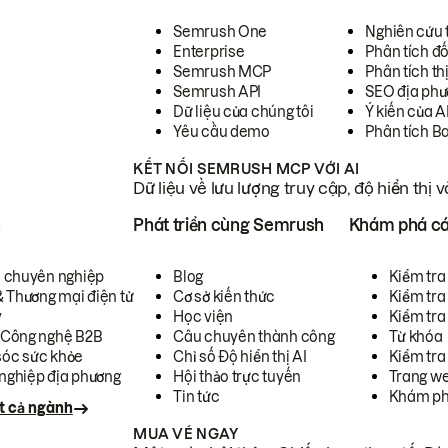
Semrush One
Nghiên cứu 
Enterprise
Phân tích đố
Semrush MCP
Phân tích th
Semrush API
SEO địa phư
Dữ liệu của chúng tôi
Ý kiến của A
Yêu cầu demo
Phân tích B
KẾT NỐI SEMRUSH MCP VỚI AI
Dữ liệu về lưu lượng truy cập, độ hiển thị 
h
Phát triển cùng Semrush
Khám phá cá
ụ chuyên nghiệp
Blog
Kiểm tra 
& Thương mại điện tử
Cơ sở kiến thức
Kiểm tra
y
Học viện
Kiểm tra
 Công nghệ B2B
Câu chuyên thành công
Từ khóa
óc sức khỏe
Chỉ số Độ hiển thị AI
Kiểm tra
nghiệp địa phương
Hội thảo trực tuyến
Trang we
Tin tức
Khám ph
t cả ngành
MUA VÉ NGAY