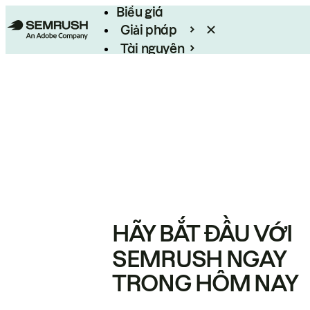
Biểu giá
Giải pháp
Tài nguyên
Enterprise
HÃY BẮT ĐẦU VỚI
SEMRUSH NGAY
TRONG HÔM NAY