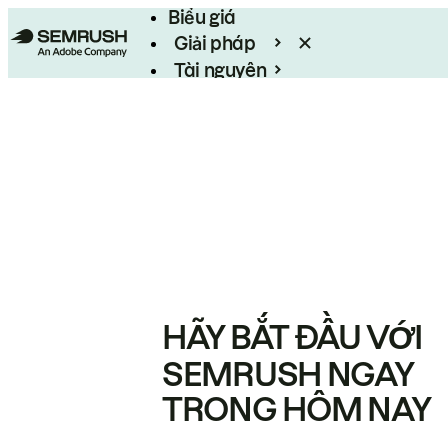
Biểu giá
Giải pháp
Tài nguyên
Enterprise
HÃY BẮT ĐẦU VỚI
SEMRUSH NGAY
TRONG HÔM NAY