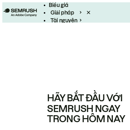
Biểu giá
Giải pháp
Tài nguyên
Enterprise
HÃY BẮT ĐẦU VỚI
SEMRUSH NGAY
TRONG HÔM NAY