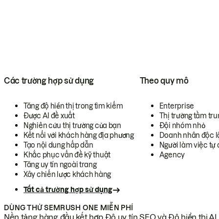
Các trường hợp sử dụng
Theo quy mô
Tăng độ hiển thị trong tìm kiếm
Enterprise
Được AI đề xuất
Thị trường tầm tru
Nghiên cứu thị trường của bạn
Đội nhóm nhỏ
Kết nối với khách hàng địa phương
Doanh nhân độc l
Tạo nội dung hấp dẫn
Người làm việc tự 
Khắc phục vấn đề kỹ thuật
Agency
Tăng uy tín ngoài trang
Xây chiến lược khách hàng
Tất cả trường hợp sử dụng
DÙNG THỬ SEMRUSH ONE MIỄN PHÍ
Nền tảng hàng đầu kết hợp Độ uy tín SEO và Độ hiển thị AI.