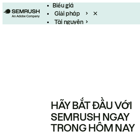
Biểu giá
Giải pháp
Tài nguyên
Enterprise
HÃY BẮT ĐẦU VỚI
SEMRUSH NGAY
TRONG HÔM NAY