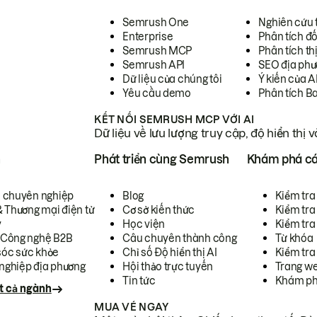
Semrush One
Nghiên cứu 
Enterprise
Phân tích đố
Semrush MCP
Phân tích th
Semrush API
SEO địa phư
Dữ liệu của chúng tôi
Ý kiến của A
Yêu cầu demo
Phân tích B
KẾT NỐI SEMRUSH MCP VỚI AI
Dữ liệu về lưu lượng truy cập, độ hiển thị 
h
Phát triển cùng Semrush
Khám phá cá
ụ chuyên nghiệp
Blog
Kiểm tra 
& Thương mại điện tử
Cơ sở kiến thức
Kiểm tra
y
Học viện
Kiểm tra
 Công nghệ B2B
Câu chuyên thành công
Từ khóa
óc sức khỏe
Chỉ số Độ hiển thị AI
Kiểm tra
nghiệp địa phương
Hội thảo trực tuyến
Trang we
Tin tức
Khám ph
t cả ngành
MUA VÉ NGAY