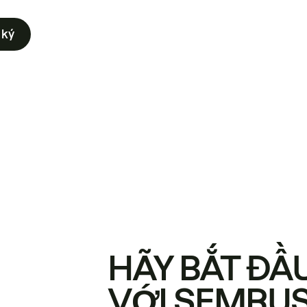
 ký
HÃY BẮT ĐẦ
VỚI SEMRU