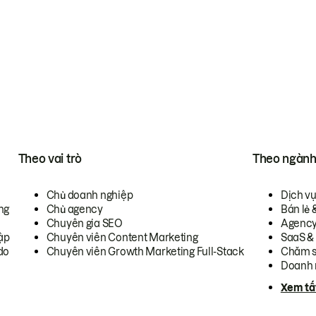
Theo vai trò
Theo ngàn
Chủ doanh nghiệp
Dịch v
ng
Chủ agency
Bán lẻ 
Chuyên gia SEO
Agenc
ập
Chuyên viên Content Marketing
SaaS &
do
Chuyên viên Growth Marketing Full-Stack
Chăm s
Doanh 
Xem tấ