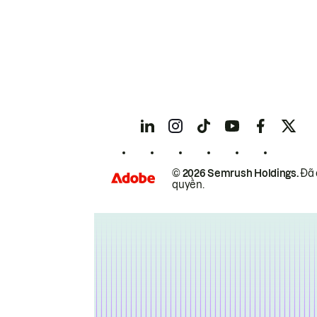
© 2026 Semrush Holdings.
Đã 
quyền.