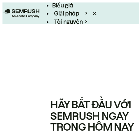
Biểu giá
Giải pháp
Tài nguyên
Enterprise
HÃY BẮT ĐẦU VỚI
SEMRUSH NGAY
TRONG HÔM NAY