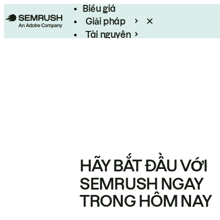
Biểu giá
Giải pháp
Tài nguyên
Enterprise
HÃY BẮT ĐẦU VỚI
SEMRUSH NGAY
TRONG HÔM NAY