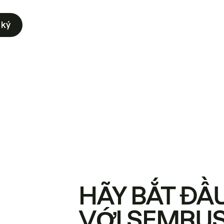
 ký
HÃY BẮT ĐẦ
VỚI SEMRU