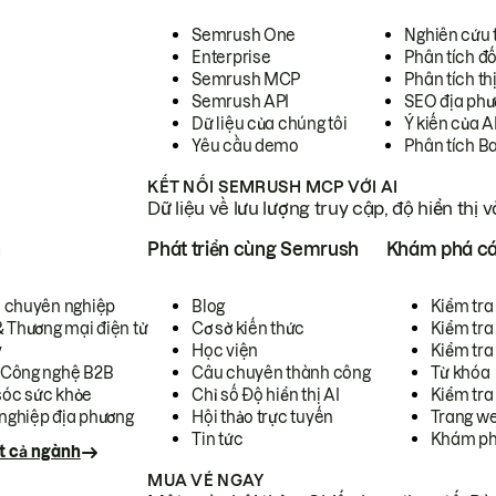
Semrush One
Nghiên cứu 
Enterprise
Phân tích đố
Semrush MCP
Phân tích th
Semrush API
SEO địa phư
Dữ liệu của chúng tôi
Ý kiến của A
Yêu cầu demo
Phân tích B
KẾT NỐI SEMRUSH MCP VỚI AI
Dữ liệu về lưu lượng truy cập, độ hiển thị 
h
Phát triển cùng Semrush
Khám phá cá
ụ chuyên nghiệp
Blog
Kiểm tra 
& Thương mại điện tử
Cơ sở kiến thức
Kiểm tra
y
Học viện
Kiểm tra
 Công nghệ B2B
Câu chuyên thành công
Từ khóa
óc sức khỏe
Chỉ số Độ hiển thị AI
Kiểm tra
nghiệp địa phương
Hội thảo trực tuyến
Trang we
Tin tức
Khám ph
t cả ngành
MUA VÉ NGAY