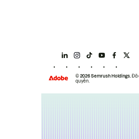
© 2026 Semrush Holdings.
Đã 
quyền.