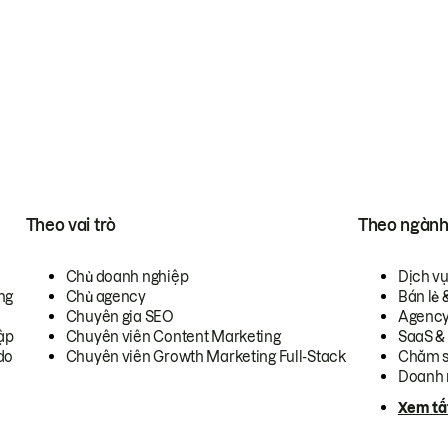
Theo vai trò
Theo ngàn
Chủ doanh nghiệp
Dịch v
ng
Chủ agency
Bán lẻ 
Chuyên gia SEO
Agenc
ập
Chuyên viên Content Marketing
SaaS &
do
Chuyên viên Growth Marketing Full-Stack
Chăm s
Doanh 
Xem tấ