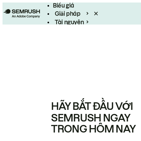
Biểu giá
Giải pháp
Tài nguyên
Enterprise
HÃY BẮT ĐẦU VỚI
SEMRUSH NGAY
TRONG HÔM NAY