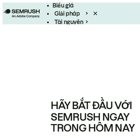
Biểu giá
Giải pháp
Tài nguyên
Enterprise
HÃY BẮT ĐẦU VỚI
SEMRUSH NGAY
TRONG HÔM NAY