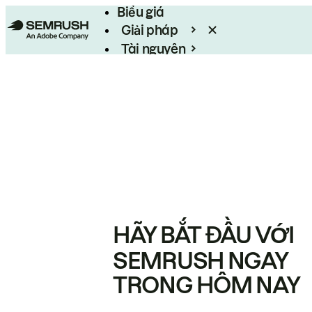
Biểu giá
Giải pháp
Tài nguyên
Enterprise
HÃY BẮT ĐẦU VỚI
SEMRUSH NGAY
TRONG HÔM NAY