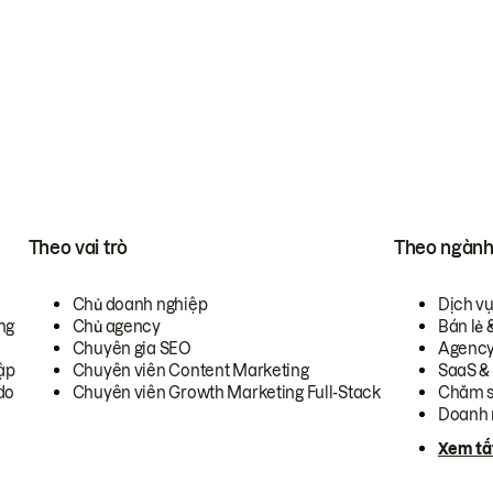
Theo vai trò
Theo ngàn
Chủ doanh nghiệp
Dịch v
ng
Chủ agency
Bán lẻ 
Chuyên gia SEO
Agenc
ập
Chuyên viên Content Marketing
SaaS &
do
Chuyên viên Growth Marketing Full-Stack
Chăm s
Doanh 
Xem tấ