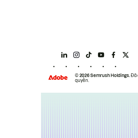
© 2026 Semrush Holdings.
Đã 
quyền.