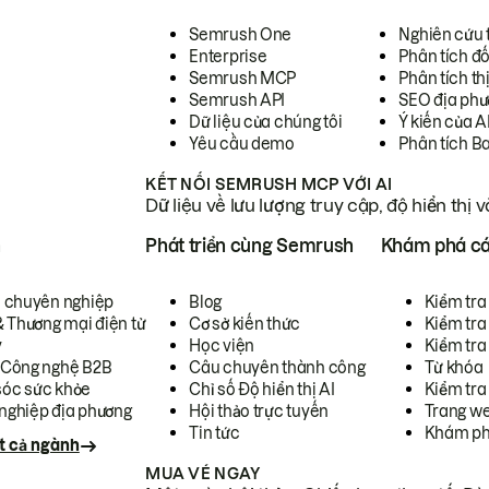
Semrush One
Nghiên cứu 
Enterprise
Phân tích đố
Semrush MCP
Phân tích th
Semrush API
SEO địa phư
Dữ liệu của chúng tôi
Ý kiến của A
Yêu cầu demo
Phân tích B
KẾT NỐI SEMRUSH MCP VỚI AI
Dữ liệu về lưu lượng truy cập, độ hiển thị 
h
Phát triển cùng Semrush
Khám phá cá
ụ chuyên nghiệp
Blog
Kiểm tra 
& Thương mại điện tử
Cơ sở kiến thức
Kiểm tra
y
Học viện
Kiểm tra
 Công nghệ B2B
Câu chuyên thành công
Từ khóa
óc sức khỏe
Chỉ số Độ hiển thị AI
Kiểm tra
nghiệp địa phương
Hội thảo trực tuyến
Trang we
Tin tức
Khám ph
t cả ngành
MUA VÉ NGAY