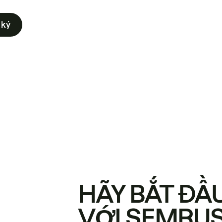
 ký
HÃY BẮT ĐẦ
VỚI SEMRU