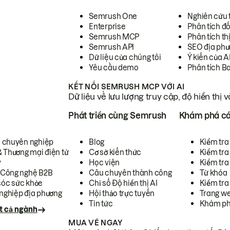
Semrush One
Nghiên cứu 
Enterprise
Phân tích đố
Semrush MCP
Phân tích th
Semrush API
SEO địa phư
Dữ liệu của chúng tôi
Ý kiến của A
Yêu cầu demo
Phân tích B
KẾT NỐI SEMRUSH MCP VỚI AI
Dữ liệu về lưu lượng truy cập, độ hiển thị 
h
Phát triển cùng Semrush
Khám phá cá
ụ chuyên nghiệp
Blog
Kiểm tra 
& Thương mại điện tử
Cơ sở kiến thức
Kiểm tra
y
Học viện
Kiểm tra
 Công nghệ B2B
Câu chuyên thành công
Từ khóa
óc sức khỏe
Chỉ số Độ hiển thị AI
Kiểm tra
nghiệp địa phương
Hội thảo trực tuyến
Trang we
Tin tức
Khám ph
t cả ngành
MUA VÉ NGAY