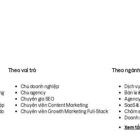
Theo vai trò
Theo ngàn
Chủ doanh nghiệp
Dịch v
ng
Chủ agency
Bán lẻ 
Chuyên gia SEO
Agenc
ập
Chuyên viên Content Marketing
SaaS &
do
Chuyên viên Growth Marketing Full-Stack
Chăm s
Doanh 
Xem tấ