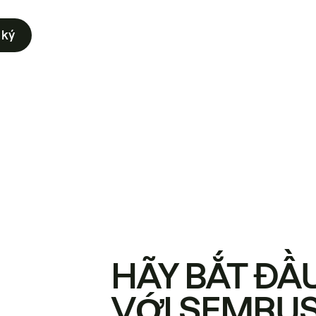
 ký
HÃY BẮT ĐẦ
VỚI SEMRU