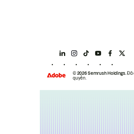
© 2026 Semrush Holdings.
Đã 
quyền.