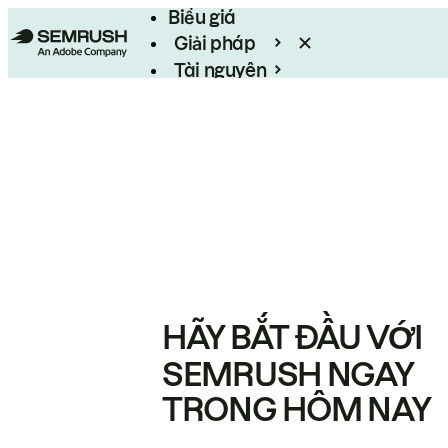
Biểu giá
Giải pháp
Tài nguyên
Enterprise
HÃY BẮT ĐẦU VỚI
SEMRUSH NGAY
TRONG HÔM NAY