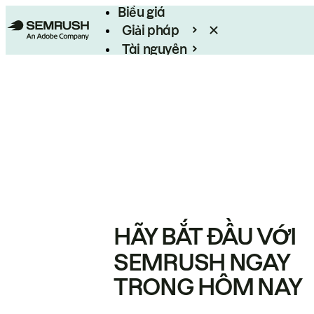
Biểu giá
Giải pháp
Tài nguyên
Enterprise
HÃY BẮT ĐẦU VỚI
SEMRUSH NGAY
TRONG HÔM NAY