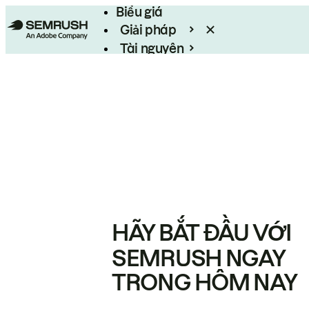
Biểu giá
Giải pháp
Tài nguyên
Enterprise
HÃY BẮT ĐẦU VỚI
SEMRUSH NGAY
TRONG HÔM NAY