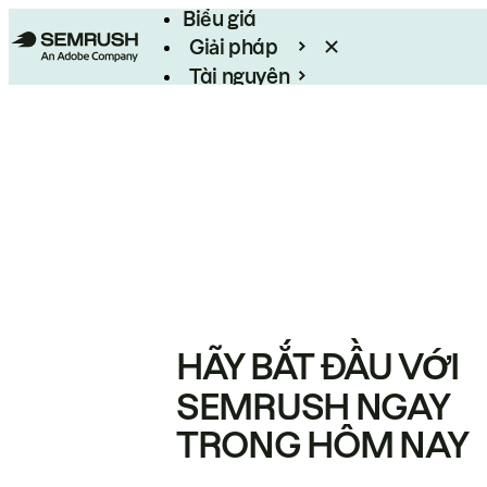
Biểu giá
Giải pháp
Tài nguyên
Enterprise
HÃY BẮT ĐẦU VỚI
SEMRUSH NGAY
TRONG HÔM NAY