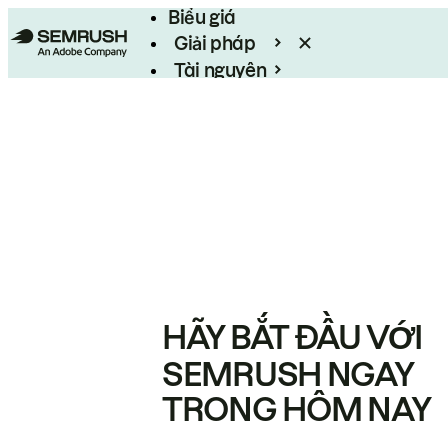
Biểu giá
Giải pháp
Tài nguyên
Enterprise
HÃY BẮT ĐẦU VỚI
SEMRUSH NGAY
TRONG HÔM NAY