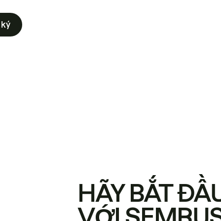
 ký
HÃY BẮT ĐẦ
VỚI SEMRU