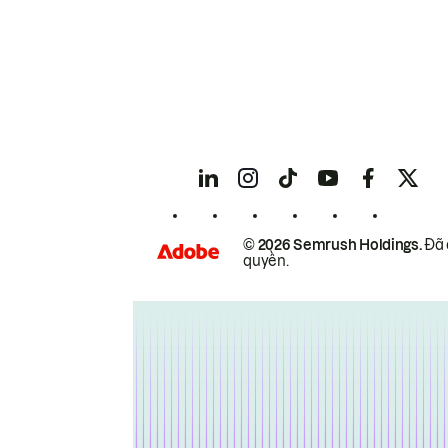
© 2026 Semrush Holdings.
Đã 
quyền.