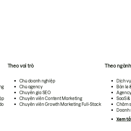
Theo vai trò
Theo ngàn
Chủ doanh nghiệp
Dịch v
ng
Chủ agency
Bán lẻ 
Chuyên gia SEO
Agenc
ập
Chuyên viên Content Marketing
SaaS &
do
Chuyên viên Growth Marketing Full-Stack
Chăm s
Doanh 
Xem tấ