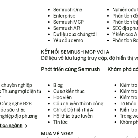
Semrush One
Nghiên cứu 
Enterprise
Phân tích đố
Semrush MCP
Phân tích th
Semrush API
SEO địa phư
Dữ liệu của chúng tôi
Ý kiến của A
Yêu cầu demo
Phân tích B
KẾT NỐI SEMRUSH MCP VỚI AI
Dữ liệu về lưu lượng truy cập, độ hiển thị 
h
Phát triển cùng Semrush
Khám phá cá
ụ chuyên nghiệp
Blog
Kiểm tra 
& Thương mại điện tử
Cơ sở kiến thức
Kiểm tra
y
Học viện
Kiểm tra
 Công nghệ B2B
Câu chuyên thành công
Từ khóa
óc sức khỏe
Chỉ số Độ hiển thị AI
Kiểm tra
nghiệp địa phương
Hội thảo trực tuyến
Trang we
Tin tức
Khám ph
t cả ngành
MUA VÉ NGAY