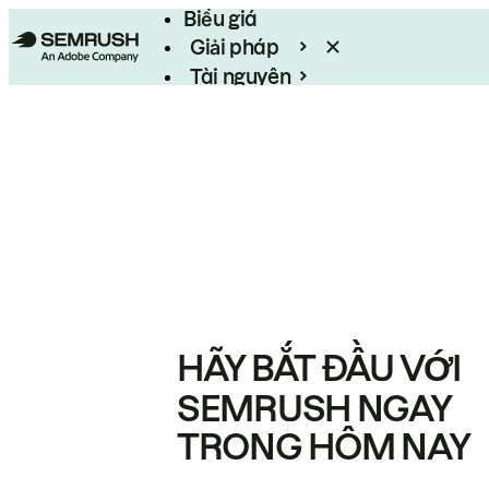
Biểu giá
Giải pháp
Tài nguyên
Enterprise
HÃY BẮT ĐẦU VỚI
SEMRUSH NGAY
TRONG HÔM NAY