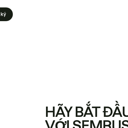
 ký
HÃY BẮT ĐẦ
VỚI SEMRU