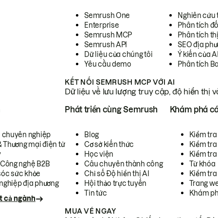
Semrush One
Nghiên cứu 
Enterprise
Phân tích đố
Semrush MCP
Phân tích th
Semrush API
SEO địa phư
Dữ liệu của chúng tôi
Ý kiến của A
Yêu cầu demo
Phân tích B
KẾT NỐI SEMRUSH MCP VỚI AI
Dữ liệu về lưu lượng truy cập, độ hiển thị 
h
Phát triển cùng Semrush
Khám phá cá
ụ chuyên nghiệp
Blog
Kiểm tra 
& Thương mại điện tử
Cơ sở kiến thức
Kiểm tra
y
Học viện
Kiểm tra
 Công nghệ B2B
Câu chuyên thành công
Từ khóa
óc sức khỏe
Chỉ số Độ hiển thị AI
Kiểm tra
nghiệp địa phương
Hội thảo trực tuyến
Trang we
Tin tức
Khám ph
t cả ngành
MUA VÉ NGAY