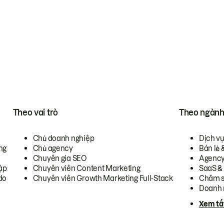
Theo vai trò
Theo ngàn
Chủ doanh nghiệp
Dịch v
ng
Chủ agency
Bán lẻ 
Chuyên gia SEO
Agenc
ập
Chuyên viên Content Marketing
SaaS &
do
Chuyên viên Growth Marketing Full-Stack
Chăm s
Doanh 
Xem tấ