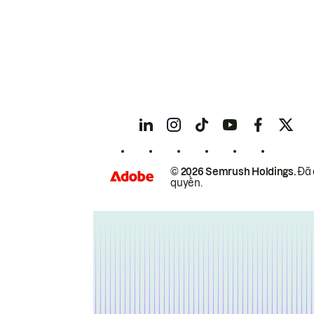
© 2026 Semrush Holdings.
Đã 
quyền.