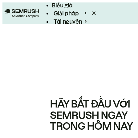
Biểu giá
Giải pháp
Tài nguyên
Enterprise
HÃY BẮT ĐẦU VỚI
SEMRUSH NGAY
TRONG HÔM NAY