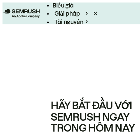
Biểu giá
Giải pháp
Tài nguyên
Enterprise
HÃY BẮT ĐẦU VỚI
SEMRUSH NGAY
TRONG HÔM NAY