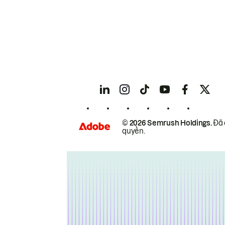
© 2026 Semrush Holdings.
Đã 
quyền.