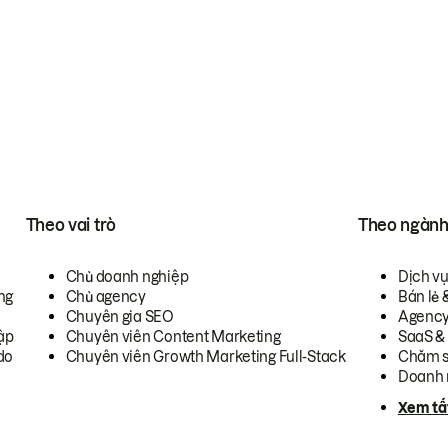
Theo vai trò
Theo ngàn
Chủ doanh nghiệp
Dịch v
ng
Chủ agency
Bán lẻ 
Chuyên gia SEO
Agenc
ập
Chuyên viên Content Marketing
SaaS &
do
Chuyên viên Growth Marketing Full-Stack
Chăm s
Doanh 
Xem tấ