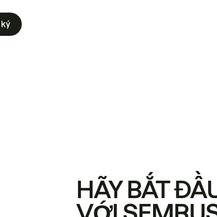
 ký
HÃY BẮT ĐẦ
VỚI SEMRU