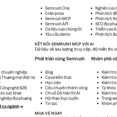
Semrush One
Nghiên cứu 
Enterprise
Phân tích đố
Semrush MCP
Phân tích th
Semrush API
SEO địa phư
Dữ liệu của chúng tôi
Ý kiến của A
Yêu cầu demo
Phân tích B
KẾT NỐI SEMRUSH MCP VỚI AI
Dữ liệu về lưu lượng truy cập, độ hiển thị 
h
Phát triển cùng Semrush
Khám phá cá
ụ chuyên nghiệp
Blog
Kiểm tra 
& Thương mại điện tử
Cơ sở kiến thức
Kiểm tra
y
Học viện
Kiểm tra
 Công nghệ B2B
Câu chuyên thành công
Từ khóa
óc sức khỏe
Chỉ số Độ hiển thị AI
Kiểm tra
nghiệp địa phương
Hội thảo trực tuyến
Trang we
Tin tức
Khám ph
t cả ngành
MUA VÉ NGAY