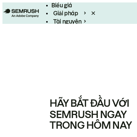
Biểu giá
Giải pháp
Tài nguyên
Enterprise
HÃY BẮT ĐẦU VỚI
SEMRUSH NGAY
TRONG HÔM NAY