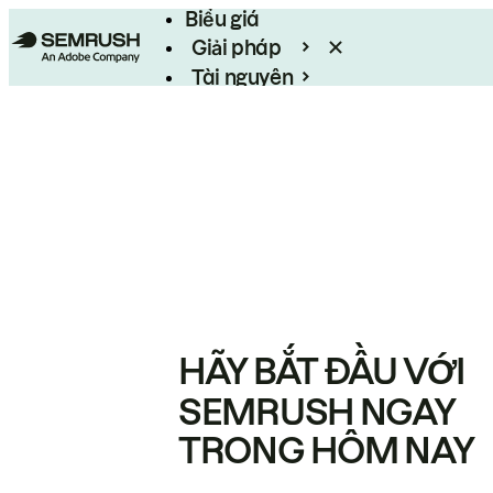
Biểu giá
Giải pháp
Tài nguyên
Enterprise
HÃY BẮT ĐẦU VỚI
SEMRUSH NGAY
TRONG HÔM NAY